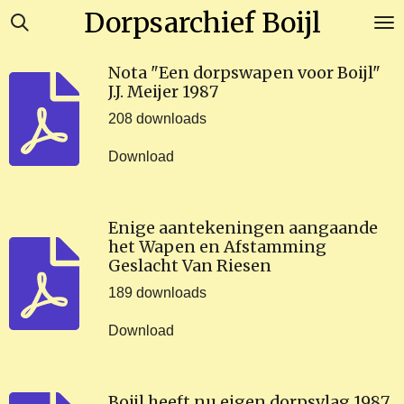
Dorpsarchief Boijl
Ga
direct
naar
Nota "Een dorpswapen voor Boijl"
de
J.J. Meijer 1987
hoofdinhoud
208 downloads
Download
Enige aantekeningen aangaande
het Wapen en Afstamming
Geslacht Van Riesen
189 downloads
Download
Boijl heeft nu eigen dorpsvlag 1987