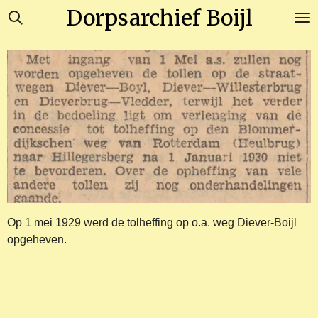
Dorpsarchief Boijl
Ga
direct
naar
de
hoofdinhoud
Op 1 mei 1929 werd de tolheffing op o.a. weg Diever-Boijl
opgeheven.