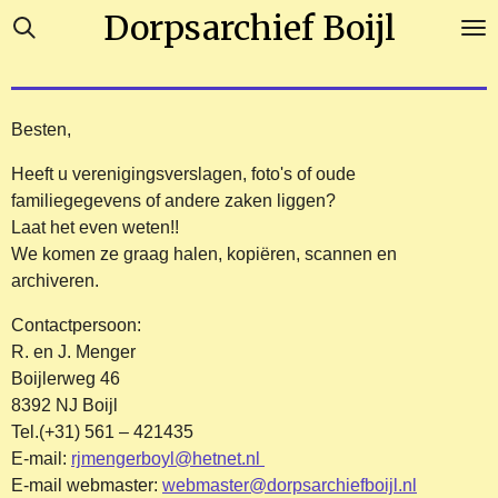
Dorpsarchief Boijl
Ga
direct
naar
de
hoofdinhoud
Besten,
Heeft u verenigingsverslagen, foto's of oude
familiegegevens of andere zaken liggen?
Laat het even weten!!
We komen ze graag halen, kopiëren, scannen en
archiveren.
Contactpersoon:
R. en J. Menger
Boijlerweg 46
8392 NJ Boijl
Tel.(+31) 561 – 421435
E-mail:
rjmengerboyl@hetnet.nl
E-mail webmaster:
webmaster@dorpsarchiefboijl.nl